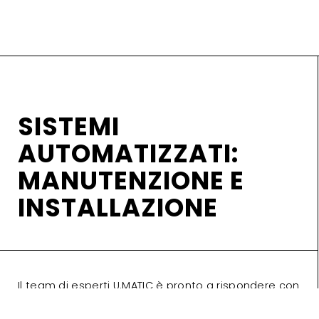
SISTEMI
AUTOMATIZZATI:
MANUTENZIONE E
INSTALLAZIONE
Il team di esperti U.MATIC è pronto a rispondere con
velocità ed efficienza alle chiamate di intervento
sui sistemi di automazione.